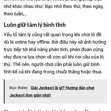
nhớ khác nhau như: Bạc nhớ theo thứ, theo ngày,
theo tuần,…
Luôn giữ tâm lý bình tĩnh
Yếu tố tâm lý cũng rất quan trọng khi chơi lô đề
dù là online hay offline. Bởi điều này sẽ ảnh hưởng
trực tiếp tới khả năng phân tích, phán đoán cũng
như đưa ra lựa chọn về con số khi coi cầu của lô
thủ. Thế nên, người chơi cần phải luôn giữ bình
tĩnh kể cả khi đang trong chuỗi thắng hoặc thua.
Đọc thêm:
Giải Jackpot là gì? Hướng dẫn chơi
Jackpot đơn giản nhất