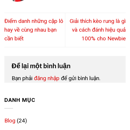
Điểm danh những cặp lô
Giải thích kèo rung là gì
hay về cùng nhau bạn
và cách đánh hiệu quả
cần biết
100% cho Newbie
Để lại một bình luận
Bạn phải
đăng nhập
để gửi bình luận.
DANH MỤC
Blog
(24)