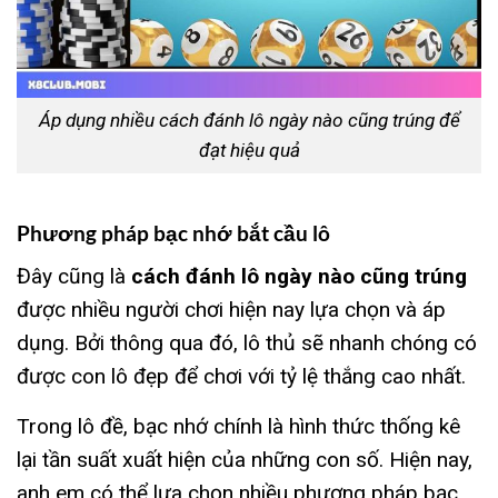
Áp dụng nhiều cách đánh lô ngày nào cũng trúng để
đạt hiệu quả
Phương pháp bạc nhớ bắt cầu lô
Đây cũng là
cách đánh lô ngày nào cũng trúng
được nhiều người chơi hiện nay lựa chọn và áp
dụng. Bởi thông qua đó, lô thủ sẽ nhanh chóng có
được con lô đẹp để chơi với tỷ lệ thắng cao nhất.
Trong lô đề, bạc nhớ chính là hình thức thống kê
lại tần suất xuất hiện của những con số. Hiện nay,
anh em có thể lựa chọn nhiều phương pháp bạc