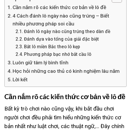
Cần nắm rõ các kiến thức cơ bản về lô đề
4 Cách đánh lô ngày nào cũng trúng – Biết
nhiều phương pháp soi cầu
Đánh lô ngày nào cũng trúng theo dàn đề
Đánh dựa vào tổng của giải đặc biệt
Bắt lô miền Bắc theo lô kẹp
Phương pháp bạc nhớ bắt cầu lô
Luôn giữ tâm lý bình tĩnh
Học hỏi những cao thủ có kinh nghiệm lâu năm
Lời kết
Cần nắm rõ các kiến thức cơ bản về lô đề
Bất kỳ trò chơi nào cũng vậy, khi bắt đầu chơi
người chơi đều phải tìm hiểu những kiến thức cơ
bản nhất như luật chơi, các thuật ngữ,… Đây chính