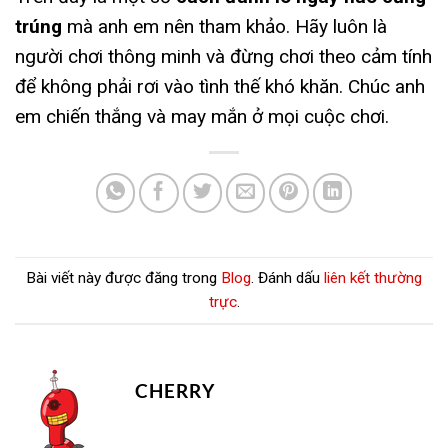
trúng
mà anh em nên tham khảo. Hãy luôn là
người chơi thông minh và đừng chơi theo cảm tính
để không phải rơi vào tình thế khó khăn. Chúc anh
em chiến thắng và may mắn ở mọi cuộc chơi.
Bài viết này được đăng trong
Blog
. Đánh dấu
liên kết thường
trực
.
CHERRY