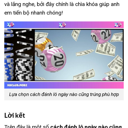
và lắng nghe, bởi đây chính là chìa khóa giúp anh
em tiến bộ nhanh chóng!
Lựa chọn cách đánh lô ngày nào cũng trúng phù hợp
Lời kết
Trên đây là một số
cách đánh lô ngày nào cũng