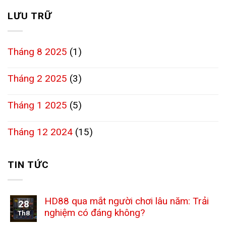
LƯU TRỮ
Tháng 8 2025
(1)
Tháng 2 2025
(3)
Tháng 1 2025
(5)
Tháng 12 2024
(15)
TIN TỨC
HD88 qua mắt người chơi lâu năm: Trải
28
nghiệm có đáng không?
Th8
Không