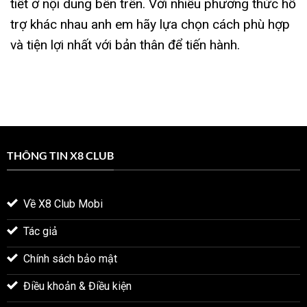
tiết ở nội dung bên trên. Với nhiều phương thức hỗ
trợ khác nhau anh em hãy lựa chọn cách phù hợp
và tiện lợi nhất với bản thân để tiến hành.
THÔNG TIN X8 CLUB
Về X8 Club Mobi
Tác giả
Chính sách bảo mật
Điều khoản & Điều kiện