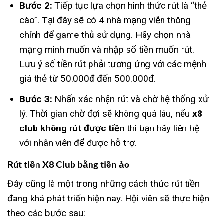
Bước 2:
Tiếp tục lựa chọn hình thức rút là “thẻ
cào”. Tại đây sẽ có 4 nhà mạng viễn thông
chính để game thủ sử dụng. Hãy chọn nhà
mạng mình muốn và nhập số tiền muốn rút.
Lưu ý số tiền rút phải tương ứng với các mệnh
giá thẻ từ 50.000đ đến 500.000đ.
Bước 3:
Nhấn xác nhận rút và chờ hệ thống xử
lý. Thời gian chờ đợi sẽ không quá lâu, nếu
x8
club không rút được tiền
thì bạn hãy liên hệ
với nhân viên để được hỗ trợ.
Rút tiền X8 Club bằng tiền ảo
Đây cũng là một trong những cách thức rút tiền
đang khá phát triển hiện nay. Hội viên sẽ thực hiện
theo các bước sau: