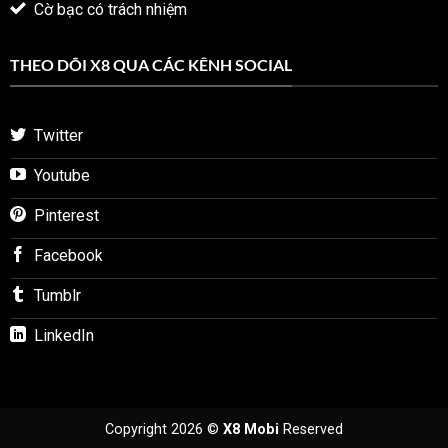
Cờ bạc có trách nhiệm
THEO DÕI X8 QUA CÁC KÊNH SOCIAL
Twitter
Youtube
Pinterest
Facebook
Tumblr
LinkedIn
Copyright 2026 ©
X8 Mobi
Reserved