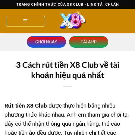
Bỏ
TRANG CHÍNH THỨC CỦA X8 CLUB - LINK TẢI CHUẨN
qua
nội
dung
CHƠI NGAY
TẢI APP
3 Cách rút tiền X8 Club về tài
khoản hiệu quả nhất
Rút tiền X8 Club
được thực hiện bằng nhiều
phương thức khác nhau. Anh em tham gia chơi tại
đây có thể nhận thông qua ngân hàng, thẻ cào
hoặc tiền ảo đều được. Tuy nhiên chi tiết các